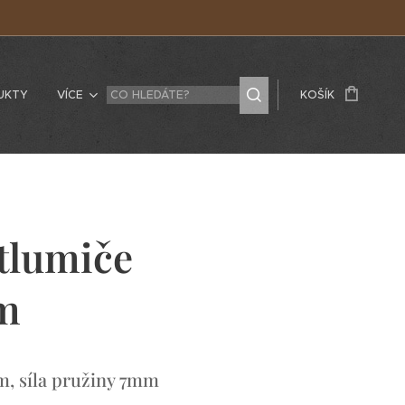
UKTY
VÍCE
KOŠÍK
tlumiče
m
m, síla pružiny 7mm