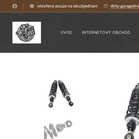
otevřeno pouze na tel.objednani
dirty-garage@
ÚVOD
INTERNETOVÝ OBCHOD