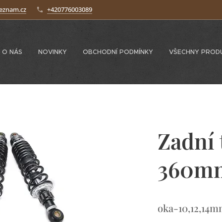
seznam.cz
+420776003089
O NÁS
NOVINKY
OBCHODNÍ PODMÍNKY
VŠECHNY PROD
Zadní 
360m
oka-10,12,14m