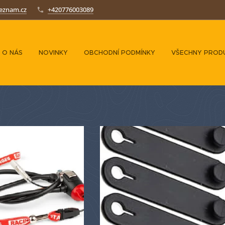
seznam.cz
+420776003089
O NÁS
NOVINKY
OBCHODNÍ PODMÍNKY
VŠECHNY PROD