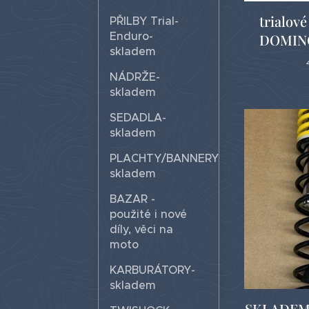
trialové
PŘILBY Trial-
Enduro-
DOMINO
skladem
NÁDRŽE-
skladem
SEDADLA-
skladem
PLACHTY/BANNERY-
skladem
BAZAR -
použité i nové
díly, věci na
moto
KARBURÁTORY-
skladem
SKLADEM!!