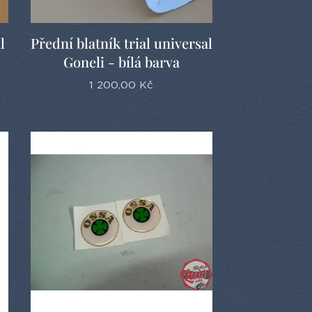
l
Přední blatník trial universal
Goneli - bílá barva
1 200,00
Kč