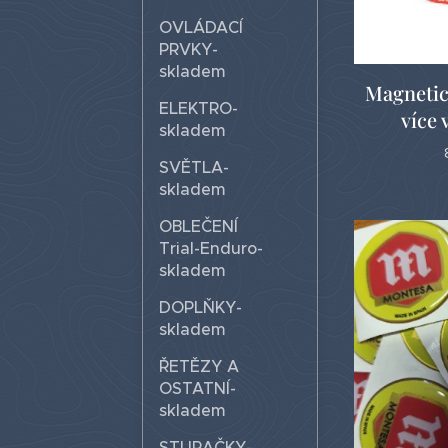
OVLÁDACÍ
PRVKY-
skladem
Magnetick
ELEKTRO-
více 
skladem
SVĚTLA-
skladem
OBLEČENÍ
Trial-Enduro-
skladem
DOPLŇKY-
skladem
ŘETĚZY A
OSTATNÍ-
skladem
STUPAČKY-