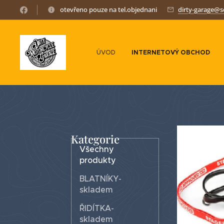
otevřeno pouze na tel.objednani
dirty-garage@
ÚVOD
INTERNETOVÝ OBCHOD
Kategorie
Všechny
produkty
BLATNÍKY-
skladem
ŘIDÍTKA-
skladem