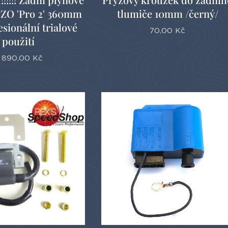
OZO 'Pro 2' 360mm
tlumiče 10mm /černý/
esionální trialové
70,00
Kč
použití
 890,00
Kč