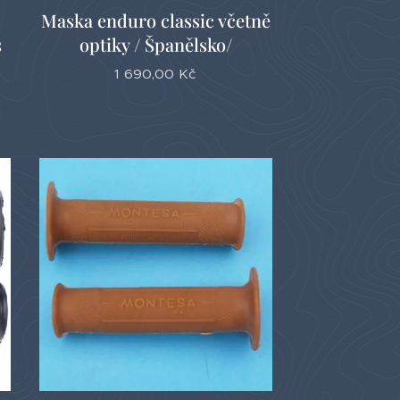
Maska enduro classic včetně
s
optiky / Španělsko/
1 690,00
Kč