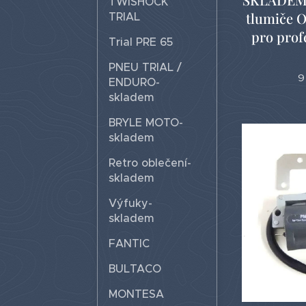
TWISHOCK
tlumiče 
TRIAL
pro prof
Trial PRE 65
PNEU TRIAL /
9
ENDURO-
skladem
BRYLE MOTO-
skladem
Retro oblečení-
skladem
Výfuky-
skladem
FANTIC
BULTACO
MONTESA