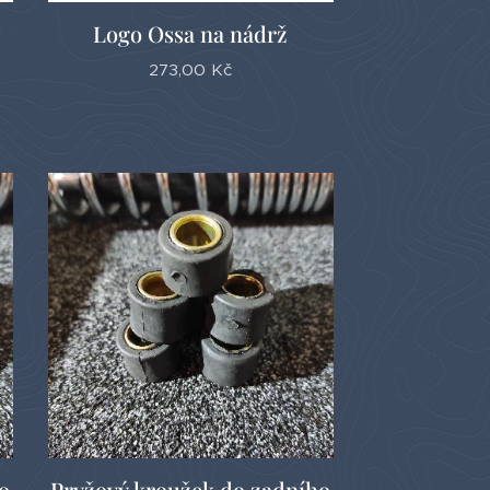
Logo Ossa na nádrž
273,00
Kč
o
Pryžový kroužek do zadního