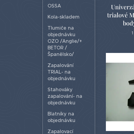
OSSA
Univerzá
trialové 
Kola-skladem
body
Tlumiče na
1
objednávku
OZO /Anglie/+
BETOR /
Španělsko/
Zapalování
TRIAL- na
objednávku
Stahováky
zapalování- na
objednávku
Blatníky na
objednávku
Zapalovací