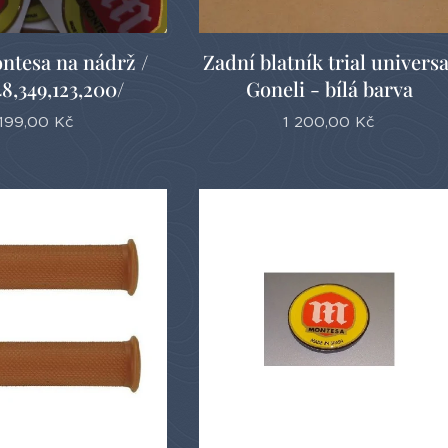
ntesa na nádrž /
Zadní blatník trial universa
48,349,123,200/
Goneli - bílá barva
199,00
Kč
1 200,00
Kč