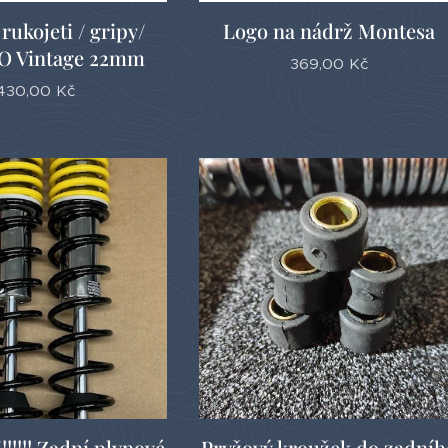
 rukojeti / gripy/
Logo na nádrž Montesa
 Vintage 22mm
369,00
Kč
430,00
Kč
!!!! Zadní plynové
Pryžový kroužek do zadníh