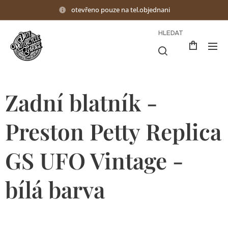
otevřeno pouze na tel.objednani
HLEDAT
Zadní blatník -
Preston Petty Replica
GS UFO Vintage -
bílá barva