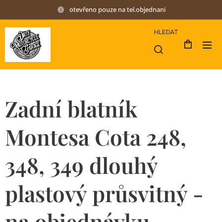
otevřeno pouze na tel.objednani
HLEDAT
Zadní blatník
Montesa Cota 248,
348, 349 dlouhý
plastový průsvitný -
na objednávku