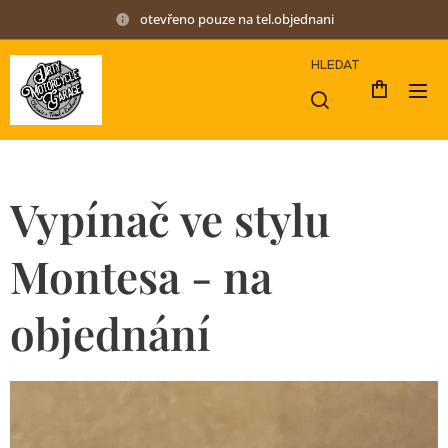
otevřeno pouze na tel.objednani
HLEDAT
Vypínač ve stylu
Montesa - na
objednání