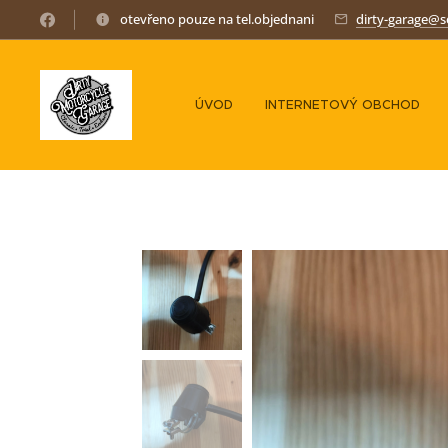
otevřeno pouze na tel.objednani
dirty-garage@
ÚVOD
INTERNETOVÝ OBCHOD