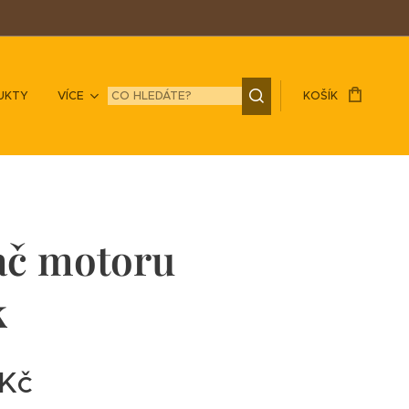
UKTY
VÍCE
KOŠÍK
ač motoru
k
Kč