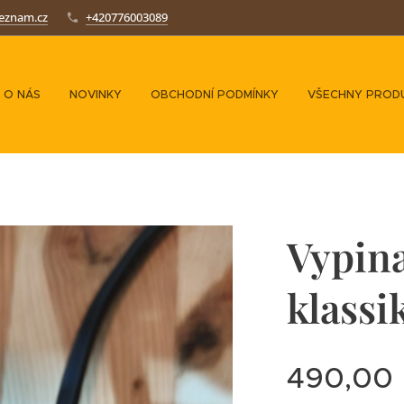
seznam.cz
+420776003089
O NÁS
NOVINKY
OBCHODNÍ PODMÍNKY
VŠECHNY PROD
Vypin
klassi
490,00