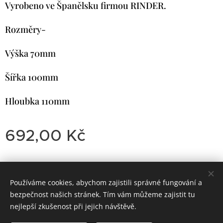
Vyrobeno ve Španělsku firmou RINDER.
Rozměry-
Výška 70mm
Šířka 100mm
Hloubka 110mm
692,00
Kč
Používáme cookies, abychom zajistili správné fungování a
Dirty
Motorcycle
Garage
bezpečnost našich stránek. Tím vám můžeme zajistit tu
Classic Trial-Enduro
Cookies
nejlepší zkušenost při jejich návštěvě.