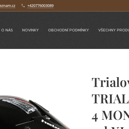
seznam.cz
+420776003089
O NÁS
NOVINKY
OBCHODNÍ PODMÍNKY
VŠECHNY PROD
Trialo
TRIA
4 MO