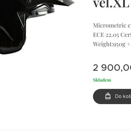
vel.XL
Micrometric c
ECE 22.05 Cert
Weight:950g +
2 900,0
Skladem
Do koš