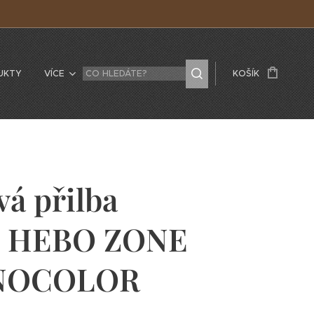
UKTY
VÍCE
KOŠÍK
vá přilba
L HEBO ZONE
NOCOLOR