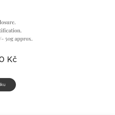
losure.
ification.
/- 50g approx.
0
Kč
íku