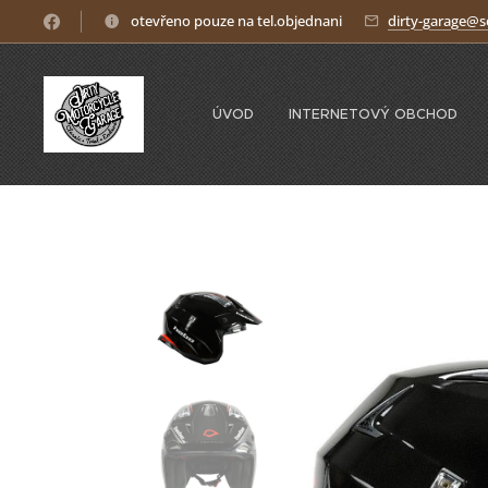
otevřeno pouze na tel.objednani
dirty-garage@
ÚVOD
INTERNETOVÝ OBCHOD