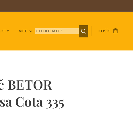
UKTY
VÍCE
KOŠÍK
č BETOR
sa Cota 335