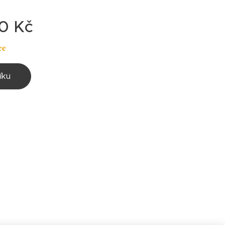
0
Kč
ce
íku