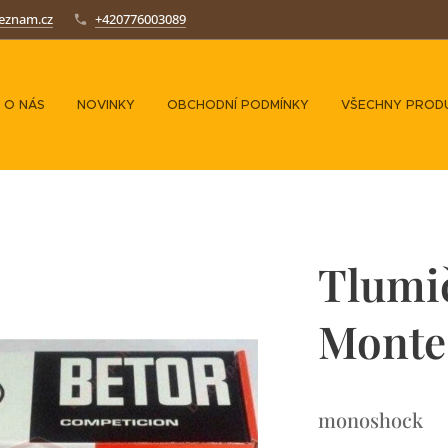
seznam.cz
+420776003089
O NÁS
NOVINKY
OBCHODNÍ PODMÍNKY
VŠECHNY PROD
Tlumi
Monte
monoshock