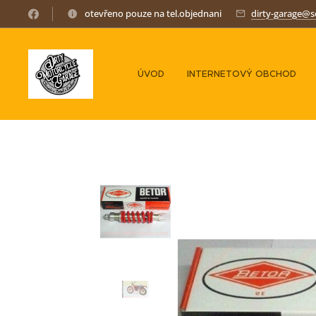
otevřeno pouze na tel.objednani
dirty-garage@
ÚVOD
INTERNETOVÝ OBCHOD