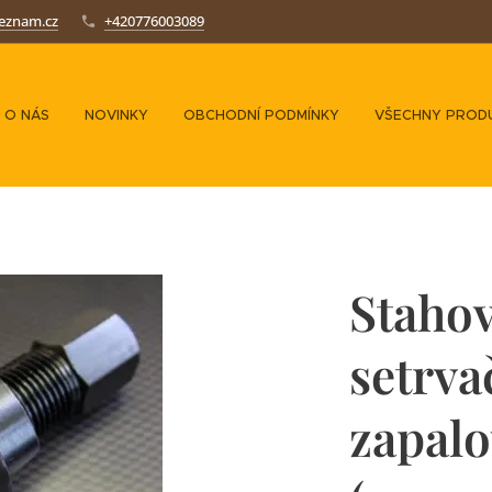
seznam.cz
+420776003089
O NÁS
NOVINKY
OBCHODNÍ PODMÍNKY
VŠECHNY PROD
Staho
setrva
zapal