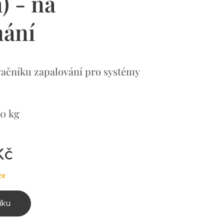
) - na
nání
vačníku zapalování pro systémy
m
50 kg
Kč
ce
íku