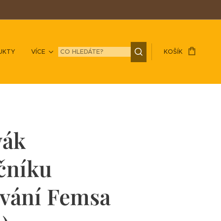
UKTY
VÍCE
KOŠÍK
vák
čníku
ování Femsa