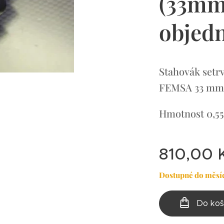
(33mm
objed
Stahovák setr
FEMSA 33 m
Hmotnost
0,5
810,00
Dostupné do měsí
Do koš