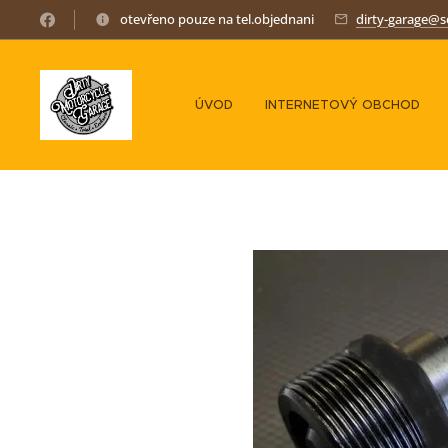
otevřeno pouze na tel.objednani
dirty-garage@
ÚVOD
INTERNETOVÝ OBCHOD