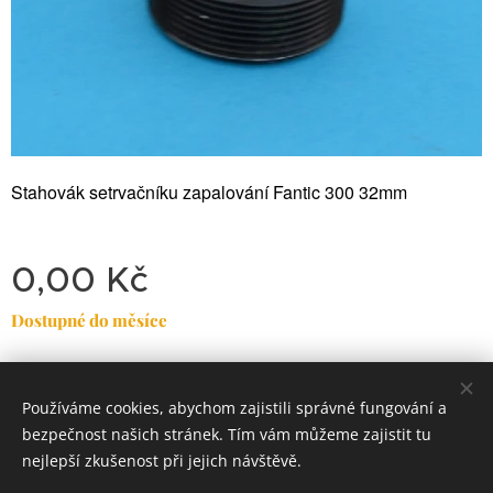
Stahovák setrvačníku zapalování Fantic 300 32mm
0,00
Kč
Dostupné do měsíce
Používáme cookies, abychom zajistili správné fungování a
Dirty
Motorcycle
Garage
bezpečnost našich stránek. Tím vám můžeme zajistit tu
Classic Trial-Enduro
Cookies
nejlepší zkušenost při jejich návštěvě.