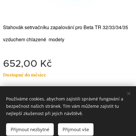
Stahovák setrvačníku zapalování pro Beta TR 32/33/34/35
vzduchem chlazené modely
652,00
Kč
Dostupné do měsíce
Používáme cookies, abychom zajistili správné fungování a
Dirty
Motorcycle
Garage
bezpečnost našich stránek. Tím vám můžeme zajistit tu
Classic Trial-Enduro
Cookies
nejlepší zkušenost při jejich návštěvě.
Do košíku
Přijmout nezbytné
Přijmout vše