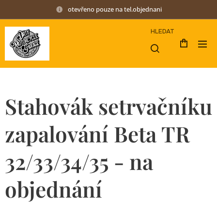
otevřeno pouze na tel.objednani
HLEDAT
Stahovák setrvačníku
zapalování Beta TR
32/33/34/35 - na
objednání