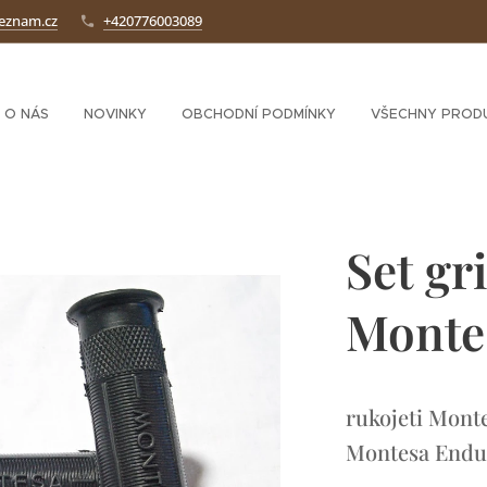
seznam.cz
+420776003089
O NÁS
NOVINKY
OBCHODNÍ PODMÍNKY
VŠECHNY PROD
Set gr
Monte
rukojeti Montes
Montesa Endu