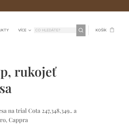
UKTY
VÍCE
KOŠÍK
ip, rukojeť
sa
a na trial Cota 247,348,349.. a
ro, Cappra