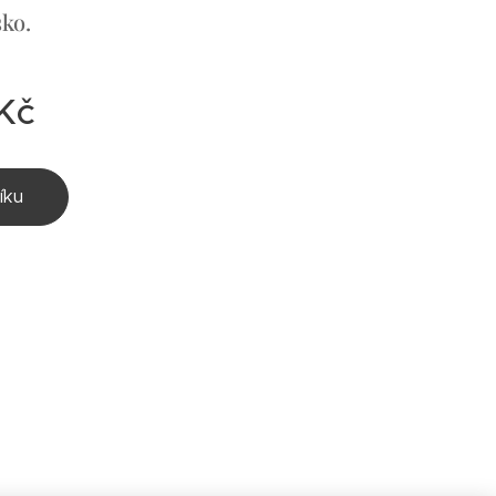
ko.
Kč
íku