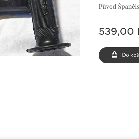
Původ Španěls
539,00
Do koš