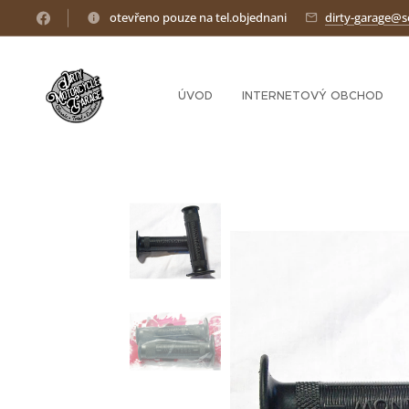
otevřeno pouze na tel.objednani
dirty-garage@
ÚVOD
INTERNETOVÝ OBCHOD