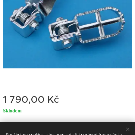
1 790,00
Kč
Skladem
Používáme cookies, abychom zajistili správné fungování a
Dirty
Motorcycle
Garage