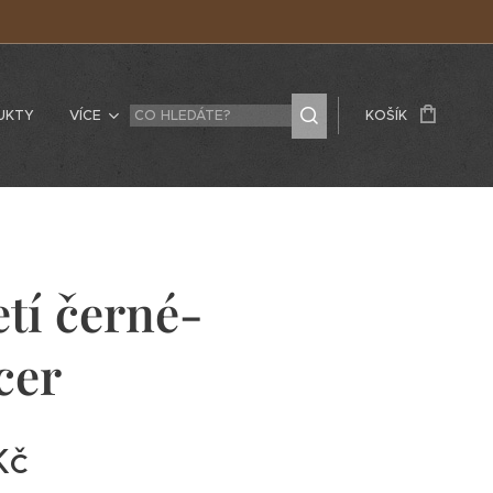
UKTY
VÍCE
KOŠÍK
tí černé-
cer
Kč