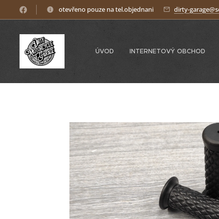
otevřeno pouze na tel.objednani
dirty-garage@
ÚVOD
INTERNETOVÝ OBCHOD