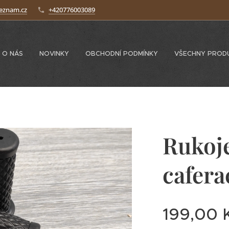
seznam.cz
+420776003089
O NÁS
NOVINKY
OBCHODNÍ PODMÍNKY
VŠECHNY PROD
Rukoje
cafera
199,00