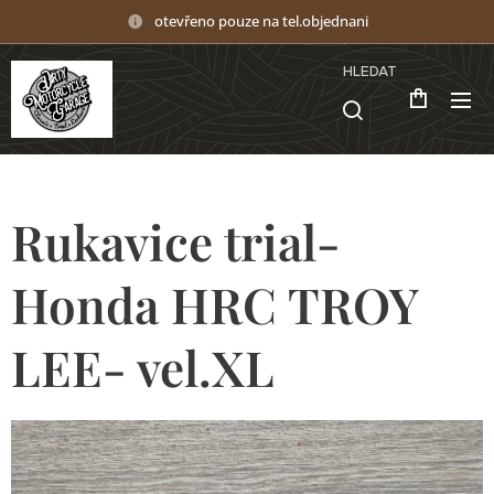
otevřeno pouze na tel.objednani
HLEDAT
Rukavice trial-
Honda HRC TROY
LEE- vel.XL