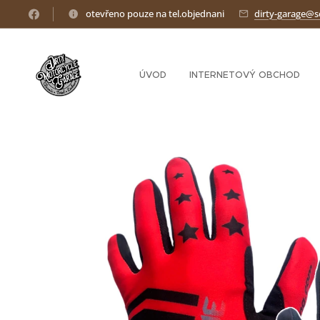
otevřeno pouze na tel.objednani
dirty-garage@
ÚVOD
INTERNETOVÝ OBCHOD