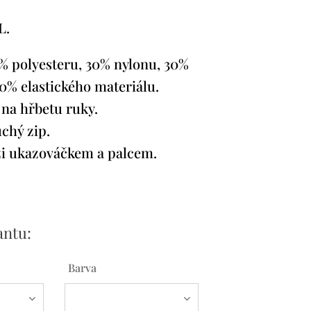
L.
% polyesteru, 30% nylonu, 30%
0% elastického materiálu.
 na hřbetu ruky.
chý zip.
i ukazováčkem a palcem.
antu:
Barva