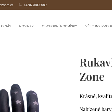
seznam.cz
+420776003089
O NÁS
NOVINKY
OBCHODNÍ PODMÍNKY
VŠECHNY PROD
Rukav
Zone
Krásné, kvalit
Nabízené barvy