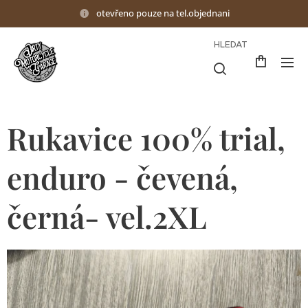
otevřeno pouze na tel.objednani
HLEDAT
Rukavice 100% trial,
enduro - čevená,
černá- vel.2XL