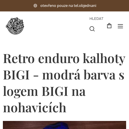
otevřeno pouze na tel.objednani
HLEDAT
Retro enduro kalhoty
BIGI - modrá barva s
logem BIGI na
nohavicích