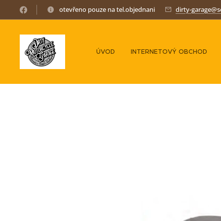
otevřeno pouze na tel.objednani
dirty-garage@
ÚVOD
INTERNETOVÝ OBCHOD