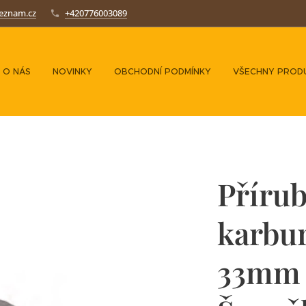
seznam.cz
+420776003089
O NÁS
NOVINKY
OBCHODNÍ PODMÍNKY
VŠECHNY PROD
Přírub
karbur
33mm 