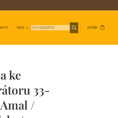
UKTY
VÍCE
KOŠÍK
a ke
átoru 33-
Amal /