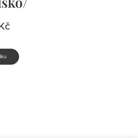
lsko/
Kč
íku