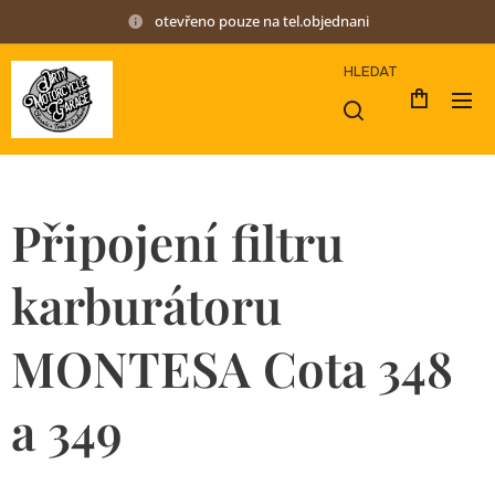
otevřeno pouze na tel.objednani
HLEDAT
Připojení filtru
karburátoru
MONTESA Cota 348
a 349