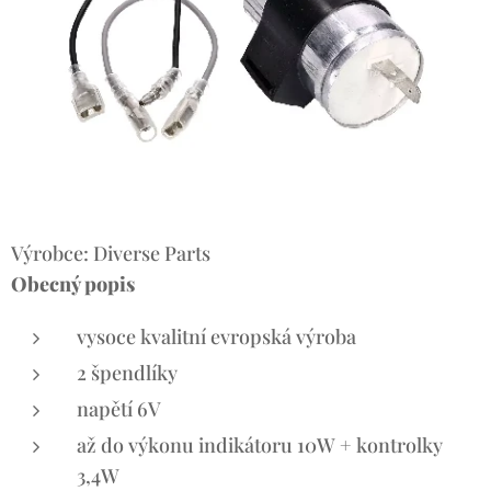
Výrobce: Diverse Parts
Obecný popis
vysoce kvalitní evropská výroba
2 špendlíky
napětí 6V
až do výkonu indikátoru 10W + kontrolky
3,4W