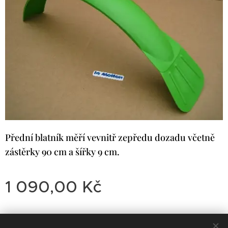
Přední blatník měří vevnitř zepředu dozadu včetně
zástěrky 90 cm a šířky 9 cm.
1 090,00
Kč