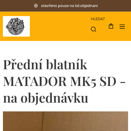
otevřeno pouze na tel.objednani
HLEDAT
Přední blatník
MATADOR MK5 SD -
na objednávku