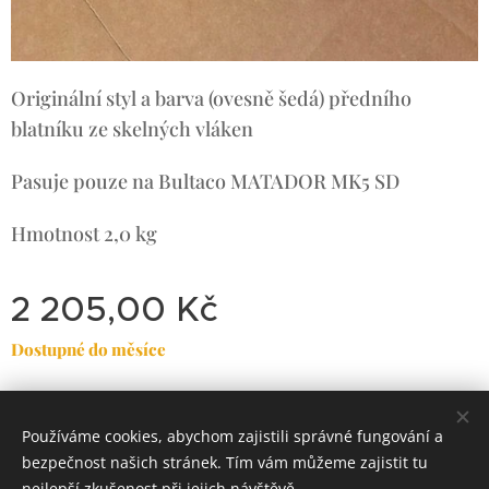
Originální styl a barva (ovesně šedá) předního
blatníku ze skelných vláken
Pasuje pouze na Bultaco MATADOR MK5 SD
Hmotnost
2,0 kg
2 205,00
Kč
Dostupné do měsíce
Používáme cookies, abychom zajistili správné fungování a
Dirty
Motorcycle
Garage
bezpečnost našich stránek. Tím vám můžeme zajistit tu
Classic Trial-Enduro
Cookies
nejlepší zkušenost při jejich návštěvě.