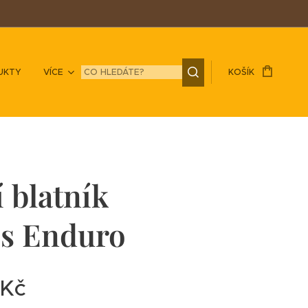
UKTY
VÍCE
KOŠÍK
 blatník
is Enduro
Kč