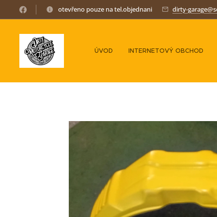
otevřeno pouze na tel.objednani
dirty-garage@
ÚVOD
INTERNETOVÝ OBCHOD