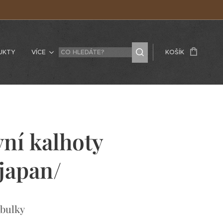
UKTY
VÍCE
KOŠÍK
ní kalhoty
/japan/
abulky