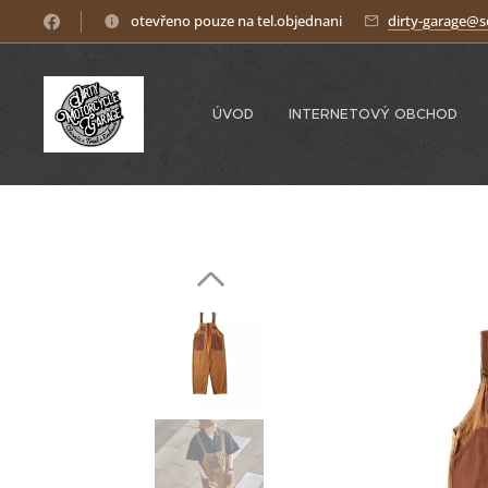
otevřeno pouze na tel.objednani
dirty-garage@
ÚVOD
INTERNETOVÝ OBCHOD