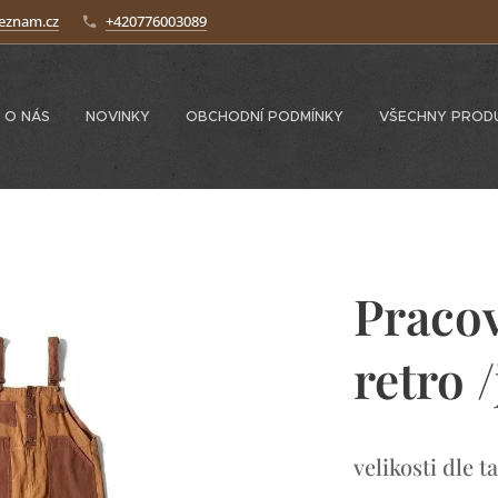
seznam.cz
+420776003089
O NÁS
NOVINKY
OBCHODNÍ PODMÍNKY
VŠECHNY PROD
Pracov
retro 
velikosti dle t