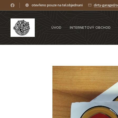
otevřeno pouze na tel.objednani
dirty-garage@
ÚVOD
INTERNETOVÝ OBCHOD