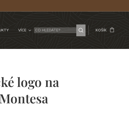
UKTY
VÍCE
KOŠÍK
cké logo na
 Montesa