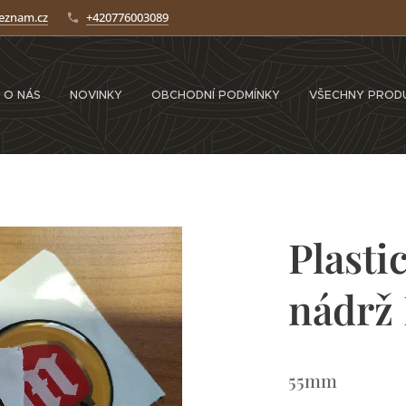
seznam.cz
+420776003089
O NÁS
NOVINKY
OBCHODNÍ PODMÍNKY
VŠECHNY PROD
Plasti
nádrž
55mm