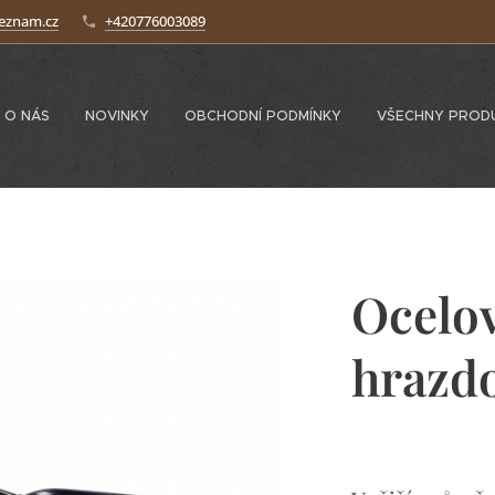
seznam.cz
+420776003089
O NÁS
NOVINKY
OBCHODNÍ PODMÍNKY
VŠECHNY PROD
Ocelov
hrazd