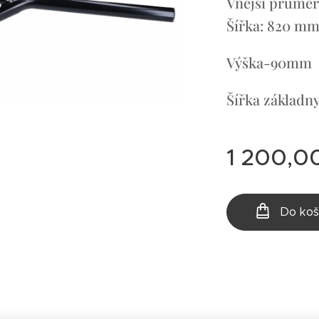
Vnější průmě
Šířka: 820 m
Výška-90mm
Šířka základ
1 200,0
Do koš