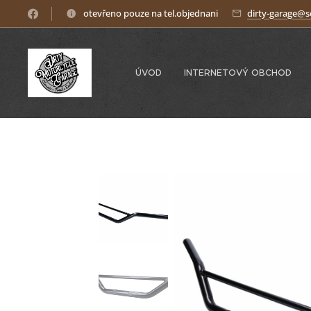
otevřeno pouze na tel.objednani
dirty-garage@
ÚVOD
INTERNETOVÝ OBCHOD