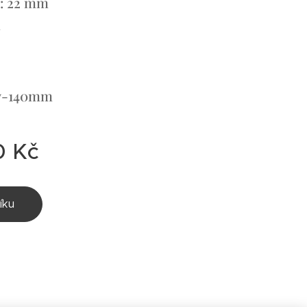
r: 22 mm
m
ny-140mm
0
Kč
íku