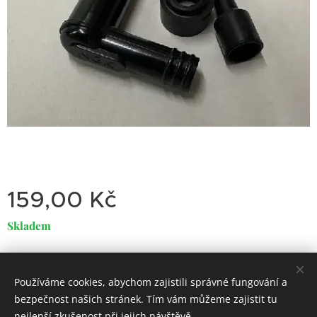
159,00
Kč
Skladem
Používáme cookies, abychom zajistili správné fungování a
Dirty
Motorcycle
Garage
bezpečnost našich stránek. Tím vám můžeme zajistit tu
Classic Trial-Enduro
Cookies
nejlepší zkušenost při jejich návštěvě.