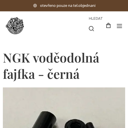
otevřeno pouze na tel.objednani
HLEDAT
NGK voděodolná
fajfka - černá