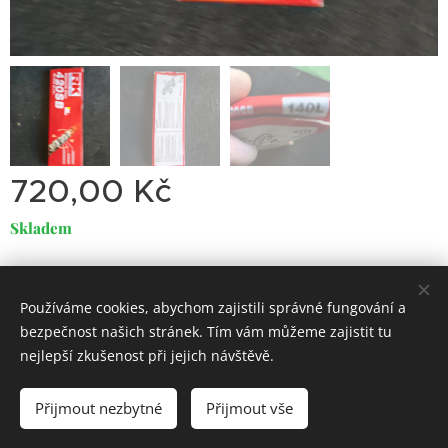
720,00
Kč
Skladem
Používáme cookies, abychom zajistili správné fungování a
Dirty
Motorcycle
Garage
bezpečnost našich stránek. Tím vám můžeme zajistit tu
Classic Trial-Enduro
Cookies
nejlepší zkušenost při jejich návštěvě.
Do košíku
Přijmout nezbytné
Přijmout vše