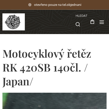
otevřeno pouze na tel.objednani
HLEDAT
Motocyklový řetěz
RK 420SB 140čl. /
Japan/