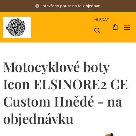
otevřeno pouze na tel.objednani
HLEDAT
Motocyklové boty
Icon ELSINORE2 CE
Custom Hnědé - na
objednávku