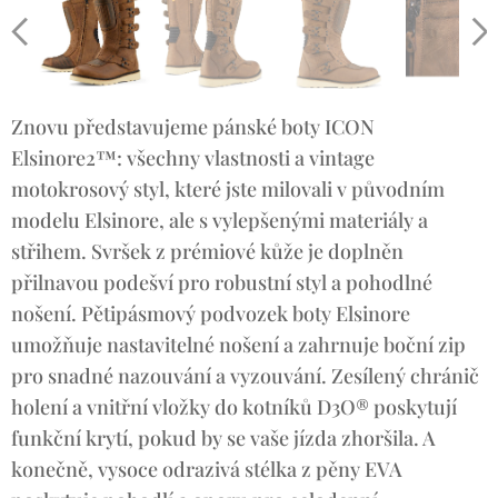
Znovu představujeme pánské boty ICON
Elsinore2™: všechny vlastnosti a vintage
motokrosový styl, které jste milovali v původním
modelu Elsinore, ale s vylepšenými materiály a
střihem. Svršek z prémiové kůže je doplněn
přilnavou podešví pro robustní styl a pohodlné
nošení. Pětipásmový podvozek boty Elsinore
umožňuje nastavitelné nošení a zahrnuje boční zip
pro snadné nazouvání a vyzouvání. Zesílený chránič
holení a vnitřní vložky do kotníků D3O® poskytují
funkční krytí, pokud by se vaše jízda zhoršila. A
konečně, vysoce odrazivá stélka z pěny EVA