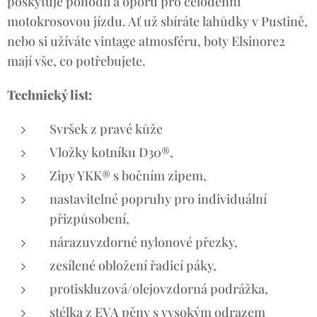
poskytuje pohodlí a oporu pro celodenní
motokrosovou jízdu. Ať už sbíráte lahůdky v Pustině,
nebo si užíváte vintage atmosféru, boty Elsinore2
mají vše, co potřebujete.
Technický list:
Svršek z pravé kůže
Vložky kotníku D30®,
Zipy YKK® s bočním zipem,
nastavitelné popruhy pro individuální
přizpůsobení,
nárazuvzdorné nylonové přezky,
zesílené obložení řadicí páky,
protiskluzová/olejovzdorná podrážka,
stélka z EVA pěny s vysokým odrazem