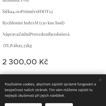
Šířka4.00Průměr18DOT22
Rychlostní IndexM (130 km/hod)
NápravaZadníProvedeníbezdušová
(TL)Váha5,55kg
2 300,00
Kč
Používáme cookies, abychom zajistili správné fungování a
Dirty
Motorcycle
Garage
bezpečnost našich stránek. Tím vám můžeme zajistit tu
Classic Trial-Enduro
Cookies
nejlepší zkušenost při jejich návštěvě.