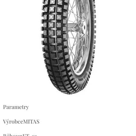
Parametry
VýrobceMITAS
BěhounET-01