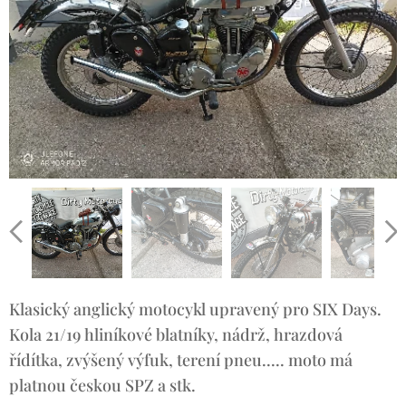
Klasický anglický motocykl upravený pro SIX Days.
Kola 21/19 hliníkové blatníky, nádrž, hrazdová
řídítka, zvýšený výfuk, terení pneu..... moto má
platnou českou SPZ a stk.