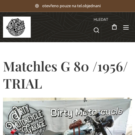
otevřeno pouze na tel.objednani
HLEDAT
Matchles G 80 /1956/
TRIAL