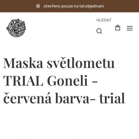
otevřeno pouze na tel.objednani
HLEDAT
Maska světlometu
TRIAL Goneli -
červená barva- trial