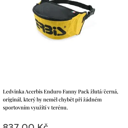
Ledvinka Acerbis Enduro Fanny Pack žlutá/černá,
originál, který by neměl chybět při žádném
sportovním využití v terénu.
837,00
Kč