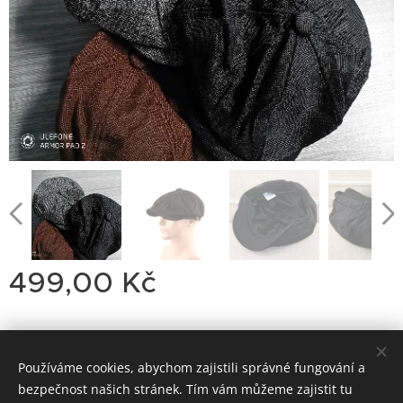
499,00
Kč
Používáme cookies, abychom zajistili správné fungování a
Dirty
Motorcycle
Garage
bezpečnost našich stránek. Tím vám můžeme zajistit tu
Classic Trial-Enduro
Cookies