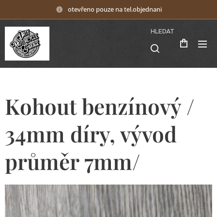
otevřeno pouze na tel.objednani
HLEDAT
Kohout benzínový /
34mm díry, vývod
průměr 7mm/