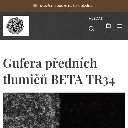
otevřeno pouze na tel.objednani
HLEDAT
Gufera předních
tlumičů BETA TR34