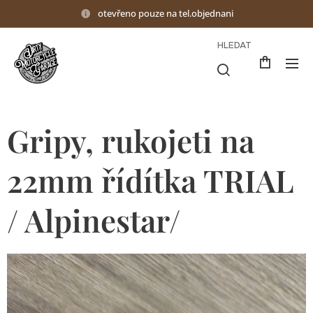
otevřeno pouze na tel.objednani
HLEDAT
Gripy, rukojeti na
22mm řídítka TRIAL
/ Alpinestar/