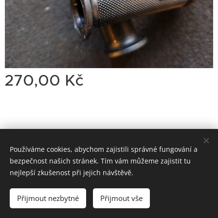
270,00
Kč
Používáme cookies, abychom zajistili správné fungování a
Dirty
Motorcycle
Garage
bezpečnost našich stránek. Tím vám můžeme zajistit tu
Classic Trial-Enduro
Cookies
nejlepší zkušenost při jejich návštěvě.
Vyprodáno
Přijmout nezbytné
Přijmout vše