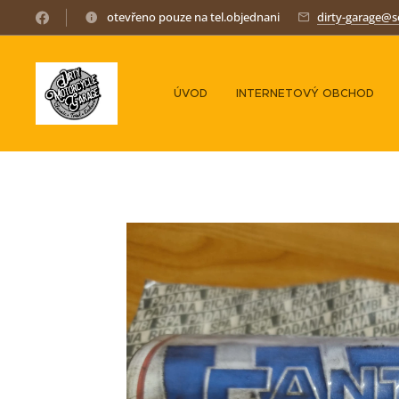
otevřeno pouze na tel.objednani
dirty-garage@
ÚVOD
INTERNETOVÝ OBCHOD