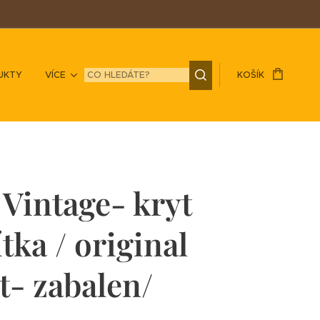
UKTY
VÍCE
KOŠÍK
 Vintage- kryt
ítka / original
et- zabalen/