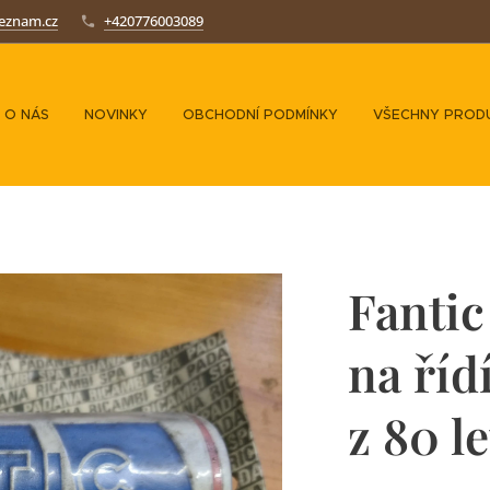
seznam.cz
+420776003089
O NÁS
NOVINKY
OBCHODNÍ PODMÍNKY
VŠECHNY PROD
Fantic
na říd
z 80 l