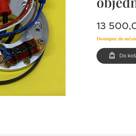
objed
13 500,
Dostupné do měsí
Do koš