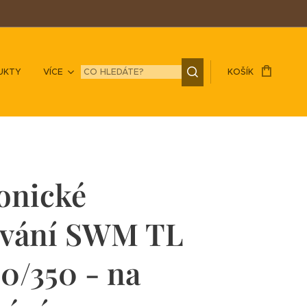
UKTY
VÍCE
KOŠÍK
onické
ování SWM TL
0/350 - na