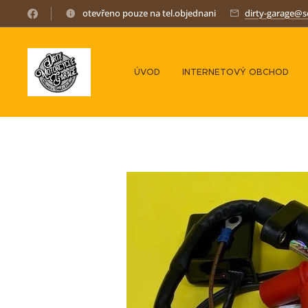
otevřeno pouze na tel.objednani
dirty-garage@
ÚVOD
INTERNETOVÝ OBCHOD