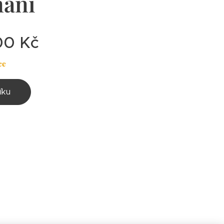
nání
00
Kč
ce
íku