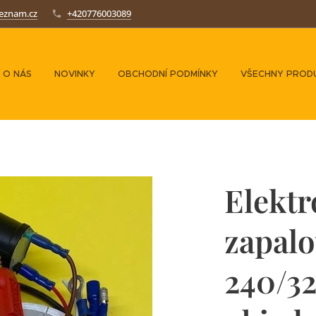
seznam.cz
+420776003089
O NÁS
NOVINKY
OBCHODNÍ PODMÍNKY
VŠECHNY PROD
Elektr
zapal
240/32