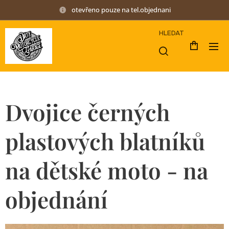
otevřeno pouze na tel.objednani
HLEDAT
Dvojice černých
plastových blatníků
na dětské moto - na
objednání