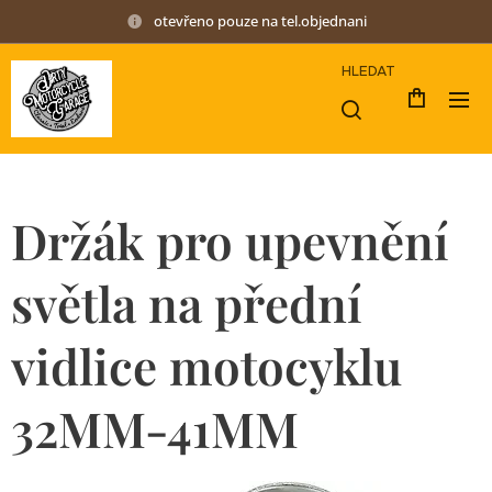
otevřeno pouze na tel.objednani
HLEDAT
Držák pro upevnění
světla na přední
vidlice motocyklu
32MM-41MM