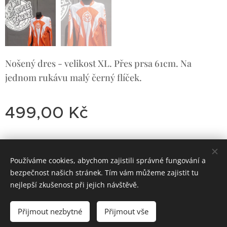
Nošený dres - velikost XL. Přes prsa 61cm. Na
jednom rukávu malý černý flíček.
499,00
Kč
Používáme cookies, abychom zajistili správné fungování a
Dirty
Motorcycle
Garage
bezpečnost našich stránek. Tím vám můžeme zajistit tu
Classic Trial-Enduro
Cookies
nejlepší zkušenost při jejich návštěvě.
Do košíku
Přijmout nezbytné
Přijmout vše