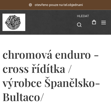
otevřeno pouze na tel.objednani
HLEDAT
chromová enduro -
cross řídítka /
výrobce Španělsko-
Bultaco/