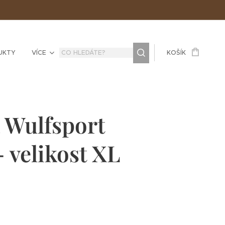
UKTY
VÍCE
KOŠÍK
 Wulfsport
- velikost XL