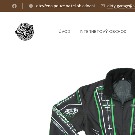
otevřeno pouze na tel.objednani
dirty-garage@
ÚVOD
INTERNETOVÝ OBCHOD