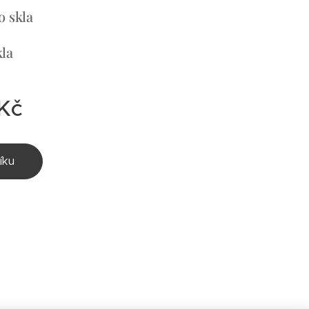
o skla
kla
Kč
íku