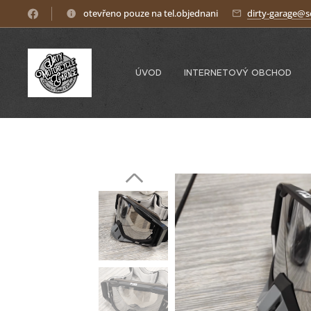
otevřeno pouze na tel.objednani
dirty-garage@
ÚVOD
INTERNETOVÝ OBCHOD