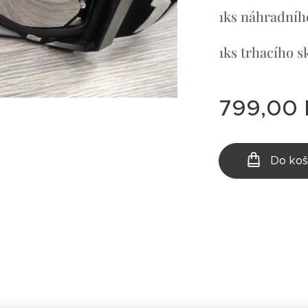
1ks náhradníh
1ks trhacího s
799,00
Do koš