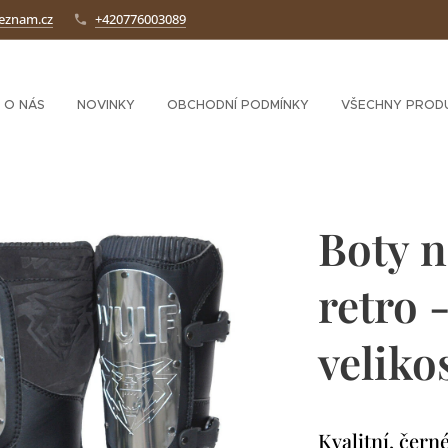
seznam.cz
+420776003089
O NÁS
NOVINKY
OBCHODNÍ PODMÍNKY
VŠECHNY PROD
Boty n
retro 
veliko
Kvalitní, čern