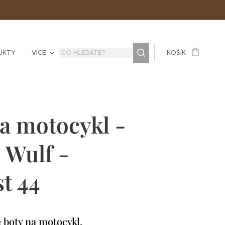
UKTY
VÍCE
KOŠÍK
a motocykl -
- Wulf -
st 44
é boty na motocykl.