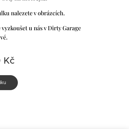
ulku nalezete v obrázcích.
 vyzkoušet u nás v Dirty Garage
vé.
0
Kč
íku