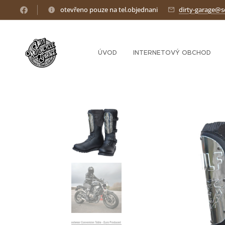
otevřeno pouze na tel.objednani
dirty-garage@
ÚVOD
INTERNETOVÝ OBCHOD